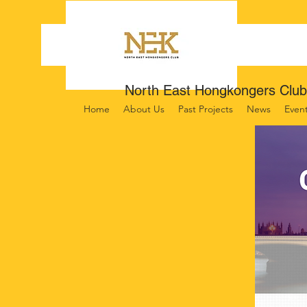
North East Hongkongers Club
Home
About Us
Past Projects
News
Even