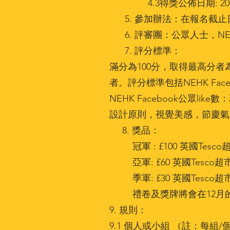
4.3得獎公佈日期: 2024
5. 參加辦法：在報名截止日
6. 評審團：公眾人士，N
7. 評分標準：
滿分為100分，取得最高分
者。評分標準包括NEHK Fa
NEHK Facebook公眾li
設計原則，視覺美感，節慶氣
8. 獎品：
冠軍 : £100 英國Tesc
亞軍: £60 英國Tesco
季軍: £30 英國Tesco
禮卷及獎牌將會在12月的
9. 規則：
9.1 個人或小組 （註：每