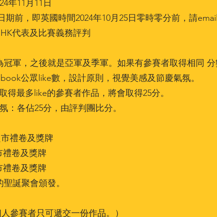
年11月11日
期前，即英國時間2024年10月25日零時零分前，請ema
EHK代表及比賽義務評判
者為冠軍，之後就是亞軍及季軍。如果有參賽者取得相同 
cebook公眾like數，設計原則，視覺美感及節慶氣氛。
ke數：取得最多like的參賽者作品，將會取得25分。
氛：各佔25分，由評判團比分。
o超市禮卷及獎牌
超市禮卷及獎牌
超市禮卷及獎牌
聖誕聚會頒發。
組/個人參賽者只可遞交一份作品。）